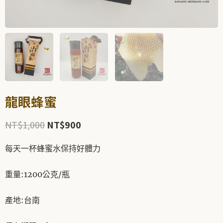
龍眼蜂蜜
NT$
1,000
NT$
900
原
目
始
前
每天一杯蜂蜜水保持好體力
價
價
格：
格：
重量:1200公克/瓶
NT$1,000。
NT$900。
產地:台南