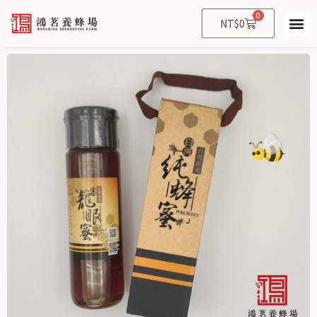
跳
0
購
NT$
0
至
物
主
籃
要
內
容