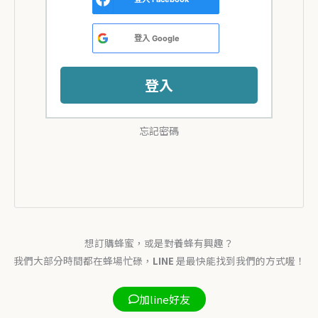
登入
Google
A
登入
l
t
忘記密碼
e
r
n
a
t
i
想訂購蜂蜜，或是對養蜂有興趣？
v
我們大部分時間都在蜂場忙碌，
LINE
是最快能找到我們的方式喔！
e
加line好友
: