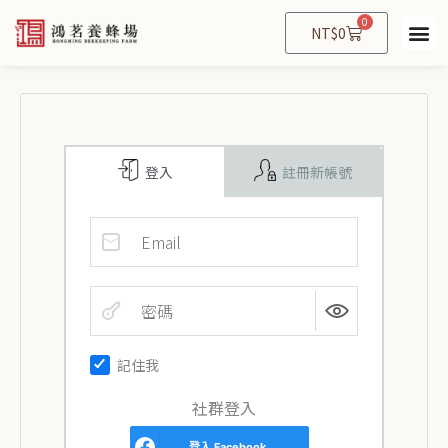
跳
0
購
NT$
0
至
物
主
籃
要
內
容
登入
註冊新帳號
記住我
社群登入
登入
Facebook